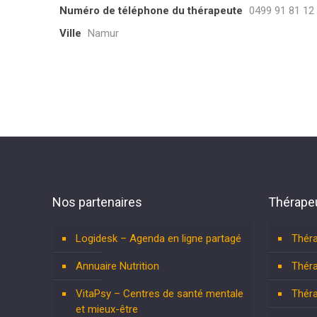
Numéro de téléphone du thérapeute
0499 91 81 12
Ville
Namur
Nos partenaires
Thérapeu
Logidesk – Agenda en ligne partagé
Théra
Annuaire Nutrition
Théra
VitaPsy – Centres de santé mentale
Théra
et mieux-être