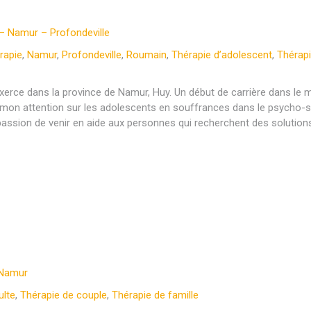
– Namur – Profondeville
rapie
,
Namur
,
Profondeville
,
Roumain
,
Thérapie d’adolescent
,
Thérapi
xerce dans la province de Namur, Huy. Un début de carrière dans le
on attention sur les adolescents en souffrances dans le psycho-soc
ssion de venir en aide aux personnes qui recherchent des solution
 Namur
ulte
,
Thérapie de couple
,
Thérapie de famille