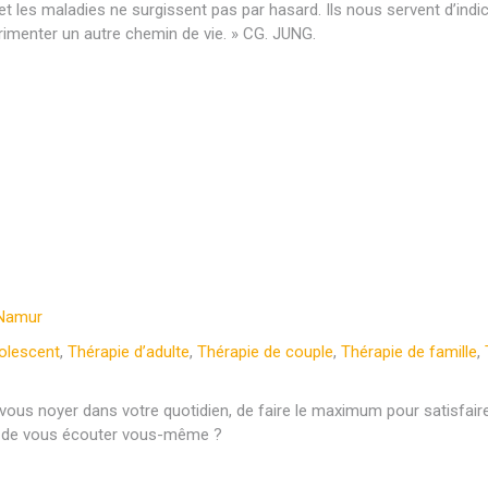
t les maladies ne surgissent pas par hasard. Ils nous servent d’indic
érimenter un autre chemin de vie. » CG. JUNG.
 Namur
olescent
,
Thérapie d’adulte
,
Thérapie de couple
,
Thérapie de famille
,
vous noyer dans votre quotidien, de faire le maximum pour satisfai
ant de vous écouter vous-même ?