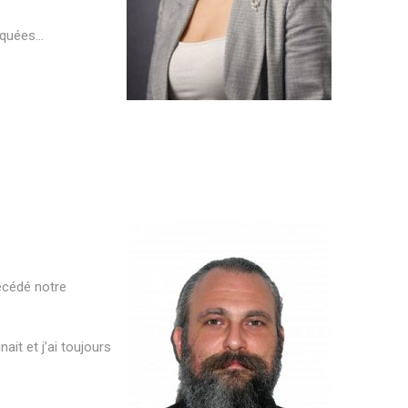
liquées…
récédé notre
it et j’ai toujours