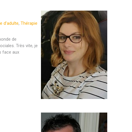
e d’adulte
,
Thérapie
 monde de
iales. Très vite, je
s face aux