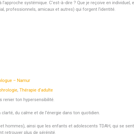
 l’approche systémique. C’est-à-dire ? Que je reçoive en individuel, 
ial, professionnels, amicaux et autres) qui forgent l’identité.
rologue – Namur
phrologie
,
Thérapie d’adulte
s renier ton hypersensibilité.
larté, du calme et de l’énergie dans ton quotidien.
 hommes), ainsi que les enfants et adolescents TDAH, qui se sente
t retrouver plus de sérénité.