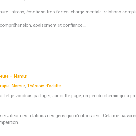
ssure : stress, émotions trop fortes, charge mentale, relations comp
en compréhension, apaisement et confiance….
peute – Namur
rapie
,
Namur
,
Thérapie d’adulte
ël et je voudrais partager, sur cette page, un peu du chemin qui a p
servateur des relations des gens qui m’entouraient. Cela me passionna
ompétition.