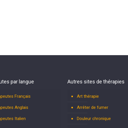
tes par langue
Autres sites de thérapies
peutes Français
Art thérapie
peutes Anglais
Arrêter de fumer
peutes Italien
Douleur chronique