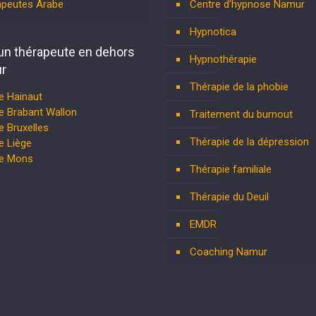
apeutes Arabe
Centre d’hypnose Namur
Hypnotica
un thérapeute en dehors
Hypnothérapie
r
Thérapie de la phobie
e Hainaut
e Brabant Wallon
Traitement du burnout
 Bruxelles
Thérapie de la dépression
e Liège
te Mons
Thérapie familiale
Thérapie du Deuil
EMDR
Coaching Namur