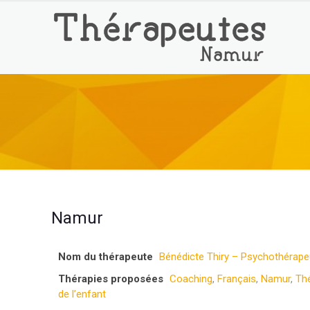
Namur
Nom du thérapeute
Bénédicte Thiry – Psychothérap
Thérapies proposées
Coaching
,
Français
,
Namur
,
Thé
de l’enfant