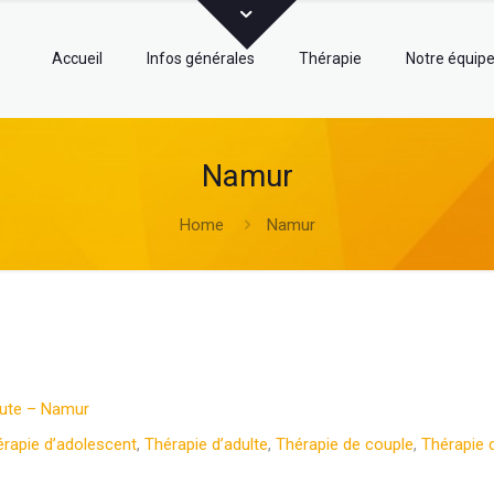
Accueil
Infos générales
Thérapie
Notre équip
Namur
Home
Namur
eute – Namur
rapie d’adolescent
,
Thérapie d’adulte
,
Thérapie de couple
,
Thérapie d