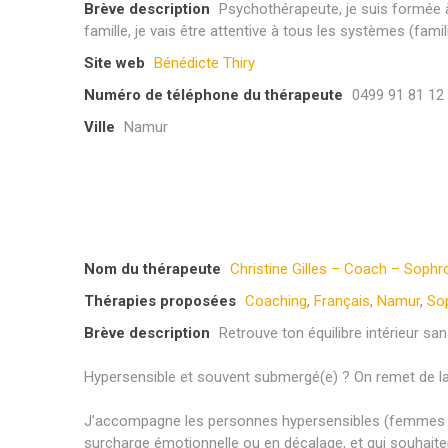
Brève description
Psychothérapeute, je suis formée à
famille, je vais être attentive à tous les systèmes (famil
Site web
Bénédicte Thiry
Numéro de téléphone du thérapeute
0499 91 81 12
Ville
Namur
Nom du thérapeute
Christine Gilles – Coach – Soph
Thérapies proposées
Coaching
,
Français
,
Namur
,
So
Brève description
Retrouve ton équilibre intérieur san
Hypersensible et souvent submergé(e) ? On remet de la c
J’accompagne les personnes hypersensibles (femmes et
surcharge émotionnelle ou en décalage, et qui souhaiten