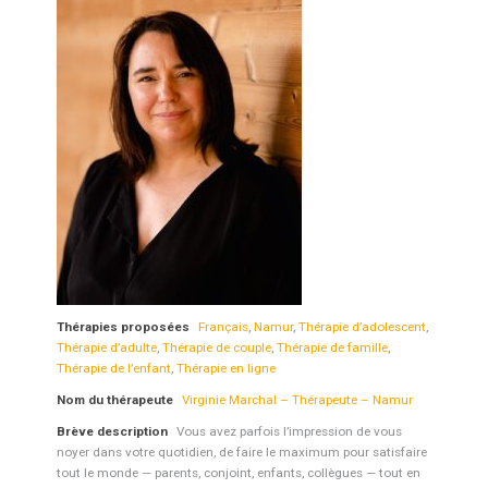
Thérapies proposées
Français
,
Namur
,
Thérapie d’adolescent
,
Thérapie d’adulte
,
Thérapie de couple
,
Thérapie de famille
,
Thérapie de l’enfant
,
Thérapie en ligne
Nom du thérapeute
Virginie Marchal – Thérapeute – Namur
Brève description
Vous avez parfois l’impression de vous
noyer dans votre quotidien, de faire le maximum pour satisfaire
tout le monde — parents, conjoint, enfants, collègues — tout en