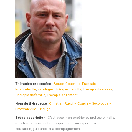
Thérapies proposées
Bouge
,
Coaching
,
Français
,
Profondeville
,
Sexologie
,
Thérapie d’adulte
,
Thérapie de couple
,
Thérapie de famille
,
Thérapie de l’enfant
Nom du thérapeute
Christian Rucci – Coach – Sexologue –
Profondeville – Bouge
Brève description
C’est avec mon expérience professionnelle,
mes formations continues que je me suis spécialisé en
éducation, guidance et accompagnement.