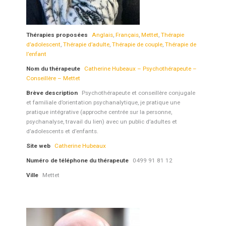
Thérapies proposées
Anglais
,
Français
,
Mettet
,
Thérapie
d’adolescent
,
Thérapie d’adulte
,
Thérapie de couple
,
Thérapie de
l’enfant
Nom du thérapeute
Catherine Hubeaux – Psychothérapeute –
Conseillère – Mettet
Brève description
Psychothérapeute et conseillère conjugale
et familiale d’orientation psychanalytique, je pratique une
pratique intégrative (approche centrée sur la personne,
psychanalyse, travail du lien) avec un public d’adultes et
d’adolescents et d’enfants.
Site web
Catherine Hubeaux
Numéro de téléphone du thérapeute
0499 91 81 12
Ville
Mettet