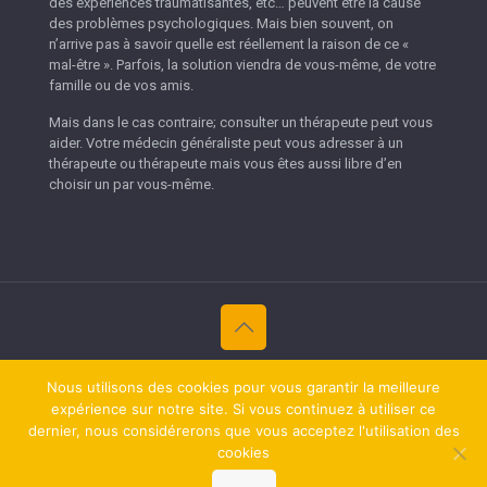
des expériences traumatisantes, etc… peuvent être la cause
des problèmes psychologiques. Mais bien souvent, on
n’arrive pas à savoir quelle est réellement la raison de ce «
mal-être ». Parfois, la solution viendra de vous-même, de votre
famille ou de vos amis.
Mais dans le cas contraire; consulter un thérapeute peut vous
aider. Votre médecin généraliste peut vous adresser à un
thérapeute ou thérapeute mais vous êtes aussi libre d’en
choisir un par vous-même.
Copyright © 2026
Thérapeutes Namur.
Tous droits réservés.
Nous utilisons des cookies pour vous garantir la meilleure
Privium – Des services qui soutiennent vos soins. Pour
expérience sur notre site. Si vous continuez à utiliser ce
psychologues, psychotherapeutes et hypnotherapeutes.
dernier, nous considérerons que vous acceptez l'utilisation des
RGPD - Politique de Protection de la Vie Privée
cookies
RGPD - Politique de Protection de la Vie Privée