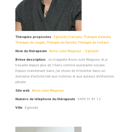
Thérapies proposées
Eghezée
,
Français
,
Thérapie d’adulte
,
Thérapie de couple
,
Thérapie de famille
,
Thérapie de l’enfant
Nom du thérapeute
Anne-Julie Wagneur – Eghezée
Brève description
Je m’appelle Anne-Julie Wagneur et je
travaille depuis plus de 10ans comme assistante sociale.
Depuis maintenant 6ans, j’ai choisi de m’orienter dans un
domaine d’activité liée aux victimes et aux auteurs d’infraction
pénale.
Site web
Anne-Julie Wagneur
Numéro de téléphone du thérapeute
0499 91 81 12
Ville
Eghezée