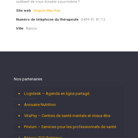
oubliant de vous écouter vous-même ?
Site web
Virginie Marchal
Numéro de téléphone du thérapeute
0499 91 81 12
Ville
Namur
Nos partenaires
Logidesk – Agenda en ligne partagé
Annuaire Nutrition
VitaPsy – Centres de santé mentale et mieux-être
Privium – Services pour les professionnels de santé
Réseau TCC Belgique