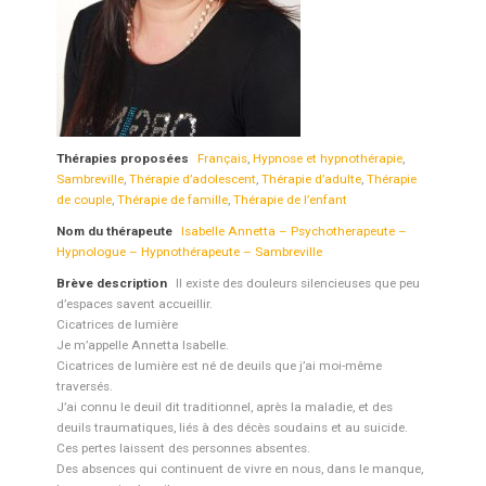
Thérapies proposées
Français
,
Hypnose et hypnothérapie
,
Sambreville
,
Thérapie d’adolescent
,
Thérapie d’adulte
,
Thérapie
de couple
,
Thérapie de famille
,
Thérapie de l’enfant
Nom du thérapeute
Isabelle Annetta – Psychotherapeute –
Hypnologue – Hypnothérapeute – Sambreville
Brève description
Il existe des douleurs silencieuses que peu
d’espaces savent accueillir.
Cicatrices de lumière
Je m’appelle Annetta Isabelle.
Cicatrices de lumière est né de deuils que j’ai moi-même
traversés.
J’ai connu le deuil dit traditionnel, après la maladie, et des
deuils traumatiques, liés à des décès soudains et au suicide.
Ces pertes laissent des personnes absentes.
Des absences qui continuent de vivre en nous, dans le manque,