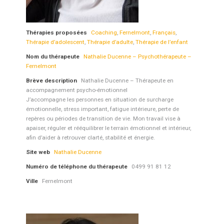
Thérapies proposées
Coaching
,
Fernelmont
,
Français
,
Thérapie d’adolescent
,
Thérapie d’adulte
,
Thérapie de l’enfant
Nom du thérapeute
Nathalie Ducenne – Psychothérapeute –
Fernelmont
Brève description
Nathalie Ducenne – Thérapeute en
accompagnement psycho-émotionnel
J’accompagne les personnes en situation de surcharge
émotionnelle, stress important, fatigue intérieure, perte de
repères ou périodes de transition de vie. Mon travail vise à
apaiser, réguler et rééquilibrer le terrain émotionnel et intérieur,
afin d’aider à retrouver clarté, stabilité et énergie.
Site web
Nathalie Ducenne
Numéro de téléphone du thérapeute
0499 91 81 12
Ville
Fernelmont