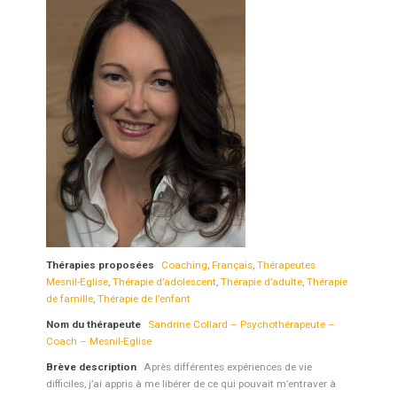
Thérapies proposées
Coaching
,
Français
,
Thérapeutes
Mesnil-Eglise
,
Thérapie d’adolescent
,
Thérapie d’adulte
,
Thérapie
de famille
,
Thérapie de l’enfant
Nom du thérapeute
Sandrine Collard – Psychothérapeute –
Coach – Mesnil-Eglise
Brève description
Après différentes expériences de vie
difficiles, j’ai appris à me libérer de ce qui pouvait m’entraver à