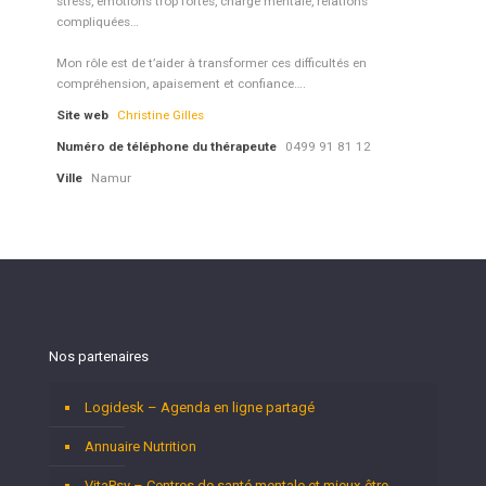
stress, émotions trop fortes, charge mentale, relations
compliquées…
Mon rôle est de t’aider à transformer ces difficultés en
compréhension, apaisement et confiance….
Site web
Christine Gilles
Numéro de téléphone du thérapeute
0499 91 81 12
Ville
Namur
Nos partenaires
Logidesk – Agenda en ligne partagé
Annuaire Nutrition
VitaPsy – Centres de santé mentale et mieux-être