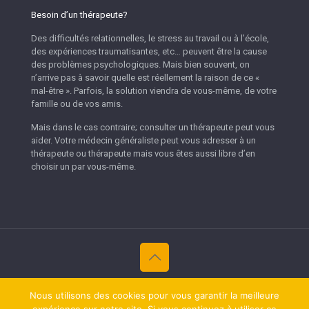
Besoin d’un thérapeute?
Des difficultés relationnelles, le stress au travail ou à l’école,
des expériences traumatisantes, etc… peuvent être la cause
des problèmes psychologiques. Mais bien souvent, on
n’arrive pas à savoir quelle est réellement la raison de ce «
mal-être ». Parfois, la solution viendra de vous-même, de votre
famille ou de vos amis.
Mais dans le cas contraire; consulter un thérapeute peut vous
aider. Votre médecin généraliste peut vous adresser à un
thérapeute ou thérapeute mais vous êtes aussi libre d’en
choisir un par vous-même.
Copyright © 2026
Thérapeutes Namur.
Tous droits réservés.
Nous utilisons des cookies pour vous garantir la meilleure
Privium – Des services qui soutiennent vos soins. Pour