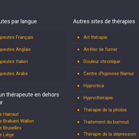
tes par langue
Autres sites de thérapies
peutes Français
Art thérapie
peutes Anglais
Arrêter de fumer
peutes Italien
Douleur chronique
apeutes Arabe
Centre d’hypnose Namur
Hypnotica
un thérapeute en dehors
Hypnothérapie
r
Thérapie de la phobie
e Hainaut
e Brabant Wallon
Traitement du burnout
 Bruxelles
Thérapie de la dépression
e Liège