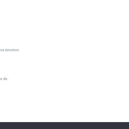
une émotion
 de...