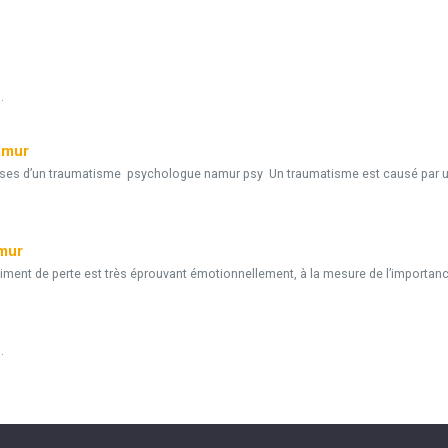
.
amur
uses d’un traumatisme psychologue namur psy Un traumatisme est causé par 
mur
t de perte est très éprouvant émotionnellement, à la mesure de l’importance
.