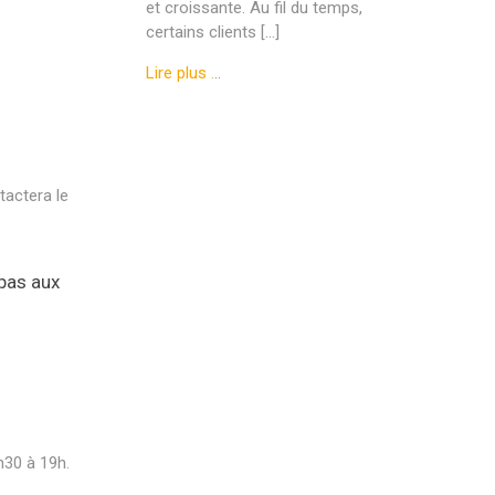
et croissante. Au fil du temps,
certains clients […]
Lire plus .
..
tactera le
 pas aux
hérapie
h30 à 19h.