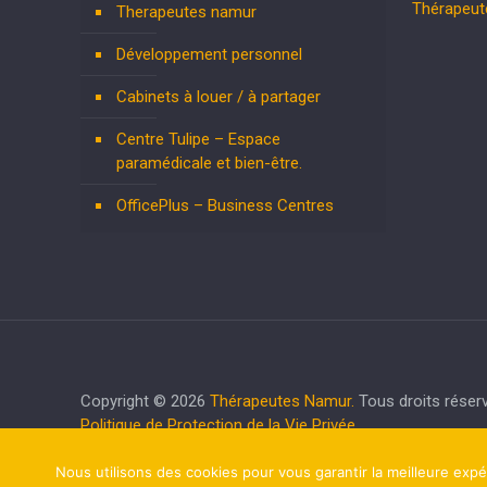
Thérapeu
Therapeutes namur
Développement personnel
Cabinets à louer / à partager
Centre Tulipe – Espace
paramédicale et bien-être.
OfficePlus – Business Centres
Copyright © 2026
Thérapeutes Namur.
Tous droits réser
Politique de Protection de la Vie Privée
RGPD - Politique de Protection de la Vie Privée
Nous utilisons des cookies pour vous garantir la meilleure expé