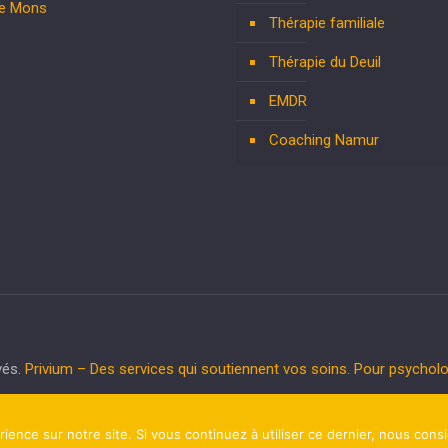
te Mons
Thérapie familiale
Thérapie du Deuil
EMDR
Coaching Namur
vés.
Privium – Des services qui soutiennent vos soins. Pour psycho
rience sur notre site. Si vous continuez à utiliser ce dernier, nous cons