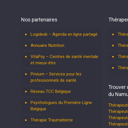
Nos partenaires
Thérapeu
Logidesk – Agenda en ligne partagé
Théra
Annuaire Nutrition
Théra
VitaPsy – Centres de santé mentale
Théra
et mieux-être
Thér
Privium – Services pour les
professionnels de santé
Trouver 
Réseau TCC Belgique
du Namu
Psychologues du Première Ligne
Thérapeut
Belgique
Thérapeut
Thérapeute
Thérapie Traumatisme
Thérapeut