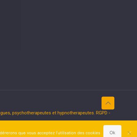
logues, psychotherapeutes et hypnotherapeutes.
RGPD -
Ok
idérerons que vous acceptez l'utilisation des cookies