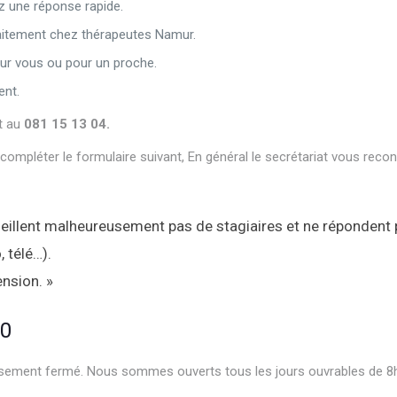
z une réponse rapide.
aitement chez thérapeutes Namur.
ur vous ou pour un proche.
ent.
psychologue namur psy psychothérapeute psychothérapie
at au
081 15 13 04.
ompléter le formulaire suivant, En général le secrétariat vous recon
cueillent malheureusement pas de stagiaires et ne répondent
, télé…).
nsion. »
psychologue Namurpsy psychothérapeute psychot
30
reusement fermé. Nous sommes ouverts tous les jours ouvrables de 8