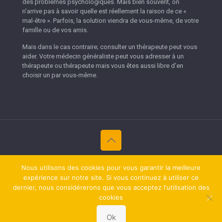
des problèmes psychologiques. Mais bien souvent, on
n’arrive pas à savoir quelle est réellement la raison de ce «
mal-être ». Parfois, la solution viendra de vous-même, de votre
famille ou de vos amis.
Mais dans le cas contraire; consulter un thérapeute peut vous
aider. Votre médecin généraliste peut vous adresser à un
thérapeute ou thérapeute mais vous êtes aussi libre d’en
choisir un par vous-même.
Copyright © 2026
Thérapeutes Namur.
Tous droits réservés.
Nous utilisons des cookies pour vous garantir la meilleure
Privium – Des services qui soutiennent vos soins. Pour
expérience sur notre site. Si vous continuez à utiliser ce
psychologues, psychotherapeutes et hypnotherapeutes.
dernier, nous considérerons que vous acceptez l'utilisation des
RGPD - Politique de Protection de la Vie Privée
cookies
RGPD - Politique de Protection de la Vie Privée
Ok