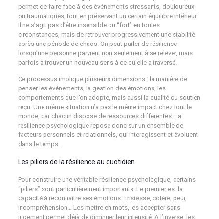
permet de faire face à des événements stressants, douloureux
ou traumatiques, tout en préservant un certain équilibre intérieur.
Il ne s’agit pas d’être insensible ou “fort” en toutes
circonstances, mais de retrouver progressivement une stabilité
après une période de chaos. On peut parler de résilience
lorsqu’une personne parvient non seulement à se relever, mais
parfois à trouver un nouveau sens à ce qu’elle a traversé.
Ce processus implique plusieurs dimensions : la manière de
penser les événements, la gestion des émotions, les
comportements que l’on adopte, mais aussi la qualité du soutien
reçu. Une même situation n’a pas le même impact chez tout le
monde, car chacun dispose de ressources différentes. La
résilience psychologique repose donc sur un ensemble de
facteurs personnels et relationnels, qui interagissent et évoluent
dans le temps.
Les piliers de la résilience au quotidien
Pour construire une véritable résilience psychologique, certains
“piliers” sont particulièrement importants. Le premier est la
capacité à reconnaître ses émotions : tristesse, colère, peur,
incompréhension… Les mettre en mots, les accepter sans
jugement permet déjà de diminuer leur intensité. À l’inverse, les