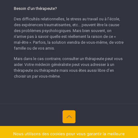
Besoin d’un thérapeute?
Des difficultés relationnelles, le stress au travail ou à l’école,
des expériences traumatisantes, etc… peuvent être la cause
des problèmes psychologiques. Mais bien souvent, on
n’arrive pas à savoir quelle est réellement la raison de ce «
mal-être ». Parfois, la solution viendra de vous-même, de votre
famille ou de vos amis.
Mais dans le cas contraire; consulter un thérapeute peut vous
aider. Votre médecin généraliste peut vous adresser à un
thérapeute ou thérapeute mais vous êtes aussi libre d’en
choisir un par vous-même.
Copyright © 2026
Thérapeutes Namur.
Tous droits réservés.
Nous utilisons des cookies pour vous garantir la meilleure
Privium – Des services qui soutiennent vos soins. Pour