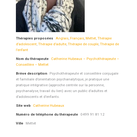
Thérapies proposées
Anglais
,
Français
,
Mettet
,
Thérapie
d’adolescent
,
Thérapie d’adulte
,
Thérapie de couple
,
Thérapie de
l’enfant
Nom du thérapeute
Catherine Hubeaux – Psychothérapeute –
Conseillère – Mettet
Brève description
Psychothérapeute et conseillère conjugale
et familiale d’orientation psychanalytique, je pratique une
pratique intégrative (approche centrée sur la personne,
psychanalyse, travail du lien) avec un public d’adultes et
d’adolescents et d’enfants.
Site web
Catherine Hubeaux
Numéro de téléphone du thérapeute
0499 91 81 12
Ville
Mettet