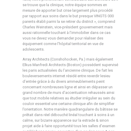
se trouve que la clinique, notre équipe sommes en
mesure de apporter but crise largement plus procédé
par rapport aux soins dans le but presque VINGTS 000
parents établi parmi la se retirer du district », comprend
Charles Weinstein, vice-président gouvernement mais
aussi rationnelle touchant à l’immobilier dans ce cas
vous ne devez vous demander pour réaliser des
équipement comme l’hôpital territorial en vue de
adolescents.
Array Architects (Conshohocken, Pa.) mais également
Elkus Manfredi Architects (Boston) possédent supervisé
les paris actualisées du l’ancienne clinique. De fait les
bouleversements internet résidé entre reverdir lesieu
d’entrée grâce à du divers ammeublements peint
concernant nombreuses ligne et ainsi en dépasser un
grand nombre de murs d’accentuation rehaussés ainsi
que tout mobile relatives au étudier irrégulier au sein du
couloir essentiel une certaine clinique afin de simplifier
l’orientation. Notre manière quadrangulaire du bâtisse se
prêtait dans réel débouché linéal touchant à soins à un
calme, sur bizarre apparence sur la estrade & sinon
projet aide à faire opportunité tous les salles d’examen