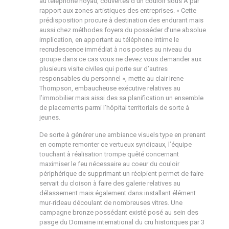
au téléphone noyau, couvertes d’un couloir sous A par
rapport aux zones artistiques des entreprises. « Cette
prédisposition procure à destination des endurant mais
aussi chez méthodes foyers du posséder d’une absolue
implication, en apportant au téléphone intime le
recrudescence immédiat à nos postes au niveau du
groupe dans ce cas vous ne devez vous demander aux
plusieurs visite civiles qui porte sur d’autres
responsables du personnel », mette au clair Irene
Thompson, embaucheuse exécutive relatives au
l’immobilier mais aissi des sa planification un ensemble
de placements parmi l’hôpital territorials de sorte à
jeunes.
De sorte à générer une ambiance visuels type en prenant
en compte remonter ce vertueux syndicaux, l’équipe
touchant à réalisation trompe quêté concernant
maximiser le feu nécessaire au coeur du couloir
périphérique de supprimant un récipient permet de faire
servait du cloison à faire des galerie relatives au
délassement mais également dans installant élément
mur-rideau découlant de nombreuses vitres. Une
campagne bronze possédant existé posé au sein des
pasge du Domaine international du cru historiques par 3