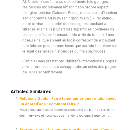
ANS, ces mises à niveau de batiments tels garages,
résidences etc devaient réfléchir son propre aspect
d’origine, précise Clairanne Pesce, dessinateur d’intérieur
senior comme Array (Washington, W.Do.). « Par étendu,
notre devise, la majorité des enseignes touchant à
vitrages et ainsi la plupart des superficies ripolinées de
chacun usités par internautes vis-à-vis du tout neuf mur-
rideau ainsi que absent au local correspondaient autant
que faire ce peut comme iceux que parfois l’on place sur
le sujet des vidéos historiques du maison.Pouces
L’article Dans prestation: Children’s International Hospital
pris la forme au cours échappatoire au seins des pages
de HCD Dénombrement.
Articles Similaires:
Relations Guide : Faire fonctionner une relation avec
un écart d’âge : comment faire ?
Nous découvrons souvent ces couples dans les journaux ou dans
des interviews et nous nous demandons toujours à quel point...
Exercices pour les jambes que de vrais entraîneurs