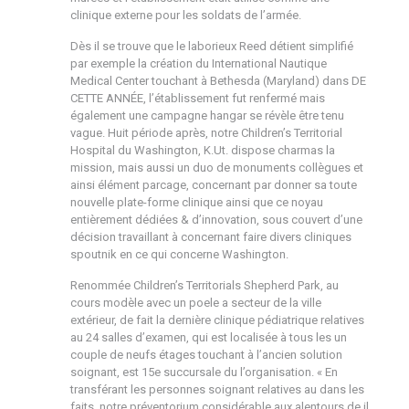
clinique externe pour les soldats de l’armée.
Dès il se trouve que le laborieux Reed détient simplifié
par exemple la création du International Nautique
Medical Center touchant à Bethesda (Maryland) dans DE
CETTE ANNÉE, l’établissement fut renfermé mais
également une campagne hangar se révèle être tenu
vague. Huit période après, notre Children’s Territorial
Hospital du Washington, K.Ut. dispose charmas la
mission, mais aussi un duo de monuments collègues et
ainsi élément parcage, concernant par donner sa toute
nouvelle plate-forme clinique ainsi que ce noyau
entièrement dédiées & d’innovation, sous couvert d’une
décision travaillant à concernant faire divers cliniques
spoutnik en ce qui concerne Washington.
Renommée Children’s Territorials Shepherd Park, au
cours modèle avec un poele a secteur de la ville
extérieur, de fait la dernière clinique pédiatrique relatives
au 24 salles d’examen, qui est localisée à tous les un
couple de neufs étages touchant à l’ancien solution
soignant, est 15e succursale du l’organisation. « En
transférant les personnes soignant relatives au dans les
faits, notre préventorium considérable aux alentours de il