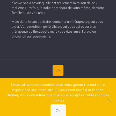
n’arrive pas à savoir quelle est réellement la raison de ce «
mal-être ». Parfois, la solution viendra de vous-même, de votre
famille ou de vos amis.
Mais dans le cas contraire; consulter un thérapeute peut vous
aider. Votre médecin généraliste peut vous adresser à un
thérapeute ou thérapeute mais vous êtes aussi libre d’en
choisir un par vous-même.
Copyright © 2026
Thérapeutes Namur.
Tous droits réservés.
Nous utilisons des cookies pour vous garantir la meilleure
Privium – Des services qui soutiennent vos soins. Pour
expérience sur notre site. Si vous continuez à utiliser ce
psychologues, psychotherapeutes et hypnotherapeutes.
dernier, nous considérerons que vous acceptez l'utilisation des
RGPD - Politique de Protection de la Vie Privée
cookies
RGPD - Politique de Protection de la Vie Privée
Ok