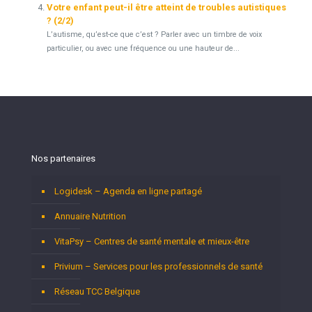
Votre enfant peut-il être atteint de troubles autistiques
? (2/2)
L’autisme, qu’est-ce que c’est ? Parler avec un timbre de voix
particulier, ou avec une fréquence ou une hauteur de...
Nos partenaires
Logidesk – Agenda en ligne partagé
Annuaire Nutrition
VitaPsy – Centres de santé mentale et mieux-être
Privium – Services pour les professionnels de santé
Réseau TCC Belgique