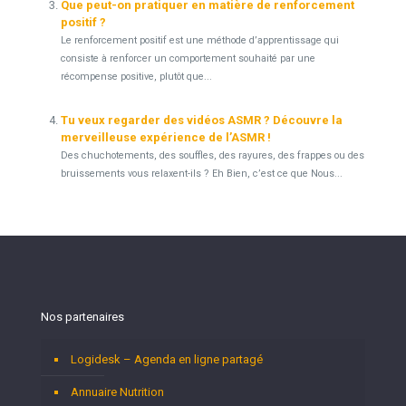
Que peut-on pratiquer en matière de renforcement
positif ?
Le renforcement positif est une méthode d’apprentissage qui
consiste à renforcer un comportement souhaité par une
récompense positive, plutôt que...
Tu veux regarder des vidéos ASMR ? Découvre la
merveilleuse expérience de l’ASMR !
Des chuchotements, des souffles, des rayures, des frappes ou des
bruissements vous relaxent-ils ? Eh Bien, c’est ce que Nous...
Nos partenaires
Logidesk – Agenda en ligne partagé
Annuaire Nutrition