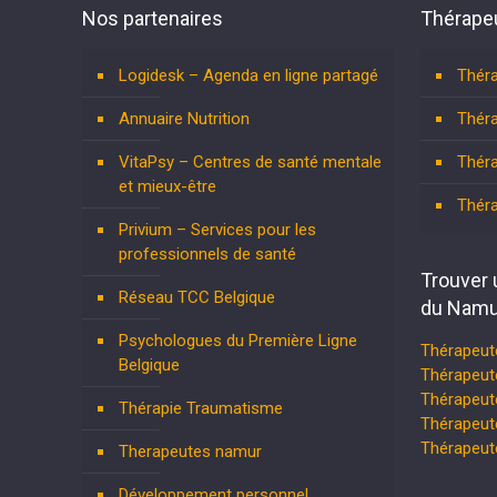
Nos partenaires
Thérapeu
Logidesk – Agenda en ligne partagé
Théra
Annuaire Nutrition
Théra
VitaPsy – Centres de santé mentale
Théra
et mieux-être
Thér
Privium – Services pour les
professionnels de santé
Trouver 
Réseau TCC Belgique
du Namu
Psychologues du Première Ligne
Thérapeut
Belgique
Thérapeut
Thérapeute
Thérapie Traumatisme
Thérapeut
Thérapeu
Therapeutes namur
Développement personnel