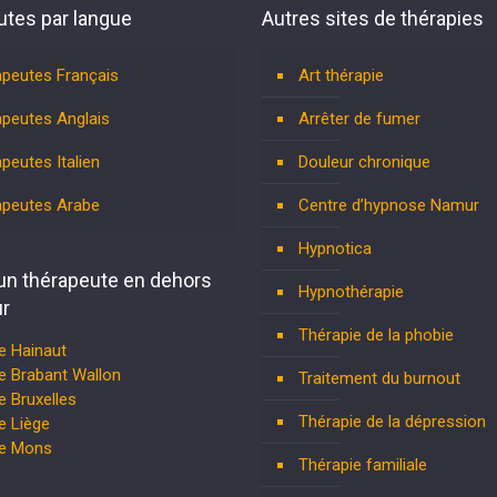
tes par langue
Autres sites de thérapies
peutes Français
Art thérapie
peutes Anglais
Arrêter de fumer
peutes Italien
Douleur chronique
apeutes Arabe
Centre d’hypnose Namur
Hypnotica
un thérapeute en dehors
Hypnothérapie
r
Thérapie de la phobie
e Hainaut
e Brabant Wallon
Traitement du burnout
 Bruxelles
Thérapie de la dépression
e Liège
te Mons
Thérapie familiale