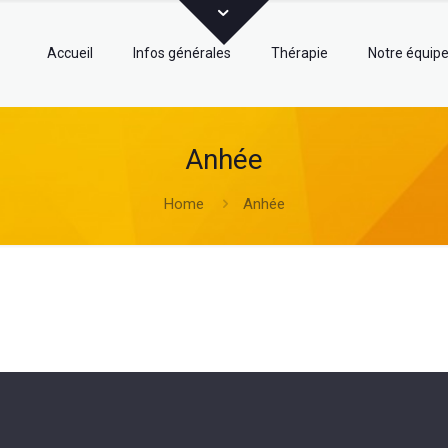
Accueil
Infos générales
Thérapie
Notre équip
Anhée
Home
Anhée